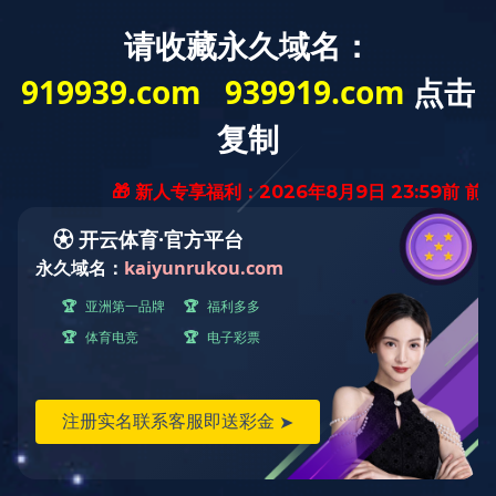
首页
走进完美体育唯一官网_完美体育（中国）体育
官方网
产品中心
新闻动态
环保专栏
服务支持
完美体育唯一官网_完美体育（中国）体育官方
网