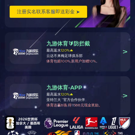
公司公告
/
完美体育唯一官网_完美体育（中国）体育官方网2024年度社
会责任报告
完美体育唯一官网_完美体育
（中国）体育官方网2024年度
社会责任报告
访问量：



