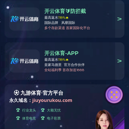
EN
0546-8879126
新闻动态
Scroll loading
公司新闻
行业资讯
公司公告
环保专栏
您现在的位置：
首页
/