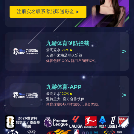
行业资讯
大快严”月度安全检查
我公司在2016年4月25日“大快严”安全隐患检查过程中发现以
下问题，现向社会公示如下: 1.二层工具箱需刷漆清理
2.5#塔釜液罐梯子损坏 3.管线标向、物料名称不规范
4.现场取样口卫生脏乱差 现已责令该部门对上述部门
于2016年5月20日前整改完毕，到达有关法律法规和标准规定
的要求，在整改期间做好安全防范措施，杜绝安全事故的发
生!
23
2021/08
完美体育唯一官网_完美体育（中国）体育官方网官
网即将上线，欢迎访问！
完美体育唯一官网_完美体育（中国）体育官方网位于山东省
东营港经济开发区，紧邻国家级东营综合保税区。山东省东营
市是国家级“蓝黄经济发展战略”的核心交集区和优先发展区，
是国家级石油化工产业基地。 公司成立于2010年9月。首