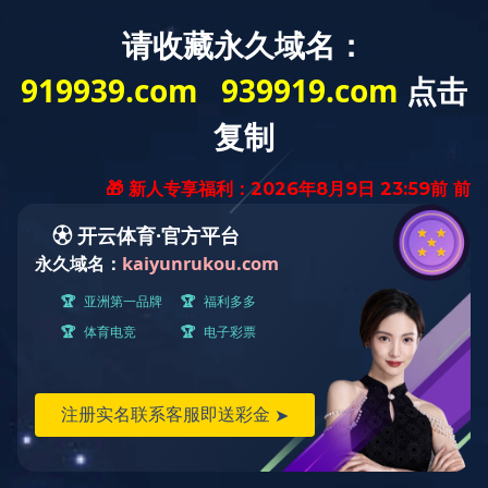
首页
走进完美体育唯一官网_完美体育（中国）体育
官方网
产品中心
新闻动态
环保专栏
服务支持
完美体育唯一官网_完美体育（中国）体育官方
网